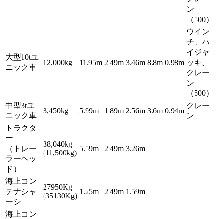
ン
（500）
ウイン
チ、ハ
イジャ
大型10tユ
12,000kg
11.95m
2.49m
3.46m
8.8m
0.98m
ッキ、
ニック車
クレー
ン
（500）
中型3tユ
クレー
3,450kg
5.99m
1.89m
2.56m
3.6m
0.94m
ニック車
ン
トラクタ
ー
38,040kg
（トレー
5.59m
2.49m
3.26m
(11,500kg)
ラーヘッ
ド）
海上コン
27950Kg
テナシャ
1.25m
2.49m
1.59m
(35130Kg)
ーシ
海上コン