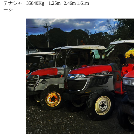
テナシャ
35840Kg
1.25m
2.46m
1.61m
ーシ