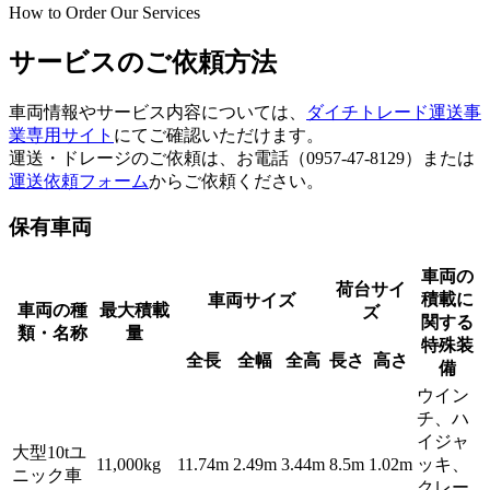
How to Order Our Services
サービスのご依頼方法
車両情報やサービス内容については、
ダイチトレード運送事
業専用サイト
にてご確認いただけます。
運送・ドレージのご依頼は、お電話（0957-47-8129）または
運送依頼フォーム
からご依頼ください。
保有車両
車両の
荷台サイ
積載に
車両サイズ
車両の種
最大積載
ズ
関する
類・名称
量
特殊装
全長
全幅
全高
長さ
高さ
備
ウイン
チ、ハ
イジャ
大型10tユ
11,000kg
11.74m
2.49m
3.44m
8.5m
1.02m
ッキ、
ニック車
クレー